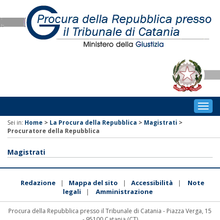
Togg
navig
Sei in:
Home
>
La Procura della Repubblica
>
Magistrati
>
Procuratore della Repubblica
Magistrati
Redazione
Mappa del sito
Accessibilità
Note
|
|
|
legali
Amministrazione
|
Procura della Repubblica presso il Tribunale di Catania - Piazza Verga, 15
- 95100 Catania (CT)