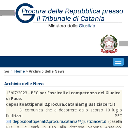
Togg
navig
Sei in:
Home
>
Archivio delle News
Archivio delle News
13/07/2023 -
PEC per Fascicoli di competenza del Giudice
di Pace:
depositoattipenali2.procura.catania@giustiziacert.it
Si comunica che a decorrere dallo scorso 10 luglio
l’indirizzo PEC
depositoattipenali2.procura.catania@giustiziacert.it
(casella
PEC n. 2) sarà in uso alla dott.ssa Sabrina Angelico,