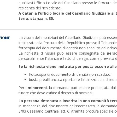
qualsiasi Ufficio Locale del Casellario presso le Procure d
residenza del richiedente.
A Catania l’ufficio locale del Casellario Giudiziale si
terra, stanza n. 35.
La visura delle iscrizioni del Casellario Giudiziale può ess
IONE
indirizzata alla Procura della Repubblica presso il Tribunale
fotocopia del documento d'identità non scaduto del richie
La richiesta di visura può essere consegnata da
pers
personalmente l'istanza e l'atto di delega, come previsto 
Se la richiesta viene inoltrata per posta occorre all
Fotocopia di documento di identità non scaduto;
busta preaffrancata riportante l'indirizzo del richieden
Per i
minorenni
, la domanda può essere presentata dal g
tutore che deve esibire il decreto di nomina.
La persona detenuta o inserita in una comunità ter
in mancanza del documento dell'interessato la domanda d
3/03 Casellario Centrale lett. C. (tramite procura speciale 