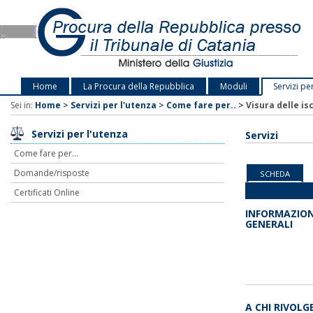
Home
La Procura della Repubblica
Moduli
Servizi pe
Sei in:
Home
>
Servizi per l'utenza
>
Come fare per..
>
Visura delle isc
Servizi per l'utenza
Servizi
Come fare per...
Domande/risposte
SCHEDA
Certificati Online
INFORMAZION
GENERALI
A CHI RIVOLG