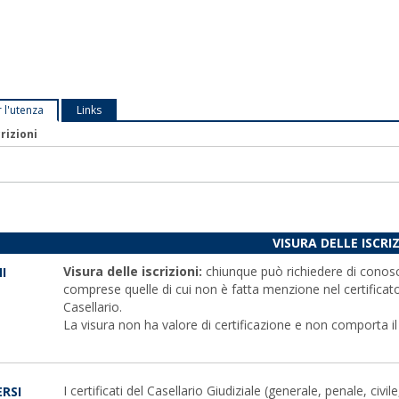
r l'utenza
Links
rizioni
VISURA DELLE ISCRI
Visura delle iscrizioni:
chiunque può richiedere di conosce
I
comprese quelle di cui non è fatta menzione nel certificato
Casellario.
La visura non ha valore di certificazione e non comporta il
I certificati del Casellario Giudiziale (generale, penale, civ
ERSI