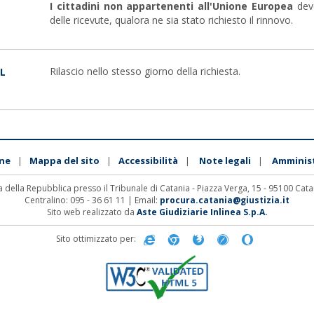
I cittadini non appartenenti all'Unione Europea
devo
delle ricevute, qualora ne sia stato richiesto il rinnovo.
Rilascio nello stesso giorno della richiesta.
IL
ne
Mappa del sito
Accessibilità
Note legali
Amminis
|
|
|
|
 della Repubblica presso il Tribunale di Catania - Piazza Verga, 15 - 95100 Cata
Centralino: 095 - 36 61 11 | Email:
procura.catania@giustizia.it
Sito web realizzato da
Aste Giudiziarie Inlinea S.p.A.
Sito ottimizzato per: