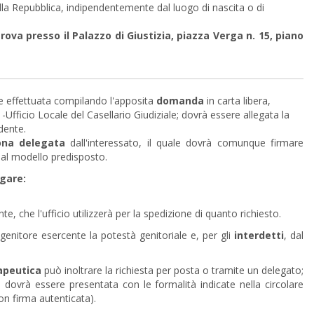
ella Repubblica, indipendentemente dal luogo di nascita o di
 trova presso il Palazzo di Giustizia, piazza Verga n. 15, piano
ere effettuata compilando l'apposita
domanda
in carta libera,
 -Ufficio Locale del Casellario Giudiziale; dovrà essere allegata la
dente.
ona delegata
dall'interessato, il quale dovrà comunque firmare
dal modello predisposto.
egare:
te, che l'ufficio utilizzerà per la spedizione di quanto richiesto.
enitore esercente la potestà genitoriale e, per gli
interdetti
, dal
apeutica
può inoltrare la richiesta per posta o tramite un delegato;
ovrà essere presentata con le formalità indicate nella circolare
con firma autenticata).