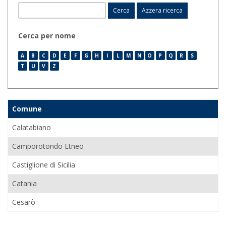
Cerca per nome
A
B
C
D
E
F
G
H
I
L
M
N
O
P
Q
R
S
T
U
V
Z
Comune
Calatabiano
Camporotondo Etneo
Castiglione di Sicilia
Catania
Cesarò