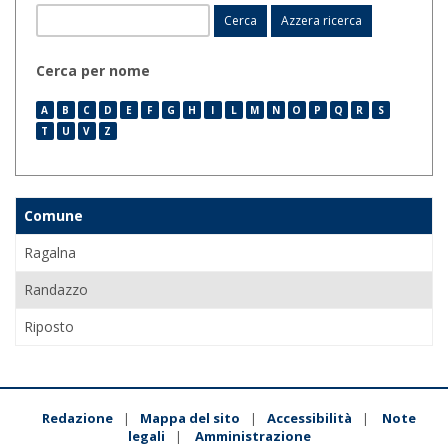
Cerca per nome
A
B
C
D
E
F
G
H
I
L
M
N
O
P
Q
R
S
T
U
V
Z
Comune
Ragalna
Randazzo
Riposto
Redazione
Mappa del sito
Accessibilità
Note
|
|
|
legali
Amministrazione
|